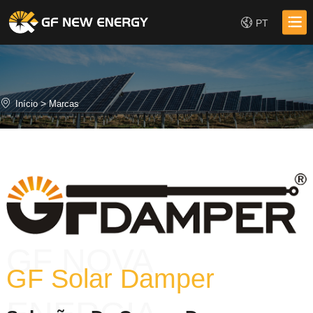
PT
>
Início
Marcas
GF NOVA
GF Solar Damper