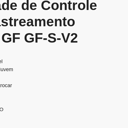
de de Controle
astreamento
 GF GF-S-V2
el
 Nuvem
trocar
SO