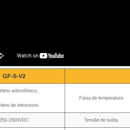
GF-S-V2
ritmo astronômico,
Faixa de temperatura
ritmo de retrocesso
250-1500VDC
Tensão de saída