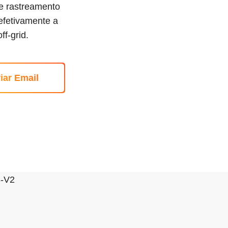
e rastreamento
efetivamente a
f-grid.
iar Email