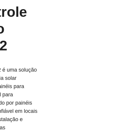
role
o
2
2 é uma solução
a solar
inéis para
l para
do por painéis
fiável em locais
stalação e
sas