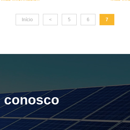
Início
<
5
6
7
o conosco