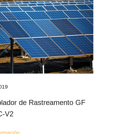
2019
olador de Rastreamento GF
C-V2
ormación